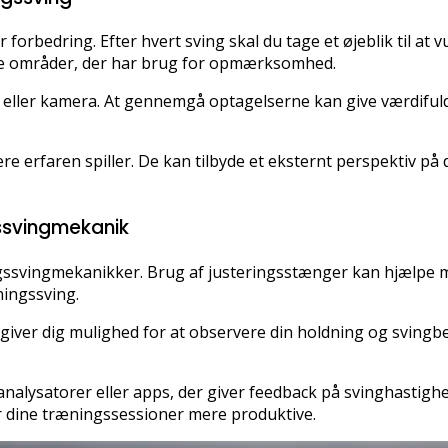
forbedring. Efter hvert sving skal du tage et øjeblik til at vu
kke områder, der har brug for opmærksomhed.
ller kamera. At gennemgå optagelserne kan give værdifuld 
e erfaren spiller. De kan tilbyde et eksternt perspektiv på 
gssvingmekanik
ngssvingmekanikker. Brug af justeringsstænger kan hjælpe m
ningssving.
jl giver dig mulighed for at observere din holdning og svingb
alysatorer eller apps, der giver feedback på svinghastighe
r dine træningssessioner mere produktive.