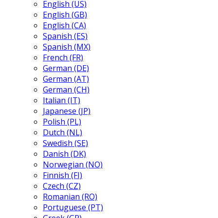
English (US)
English (GB)
English (CA)
Spanish (ES)
Spanish (MX)
French (FR)
German (DE)
German (AT)
German (CH)
Italian (IT)
Japanese (JP)
Polish (PL)
Dutch (NL)
Swedish (SE)
Danish (DK)
Norwegian (NO)
Finnish (FI)
Czech (CZ)
Romanian (RO)
Portuguese (PT)