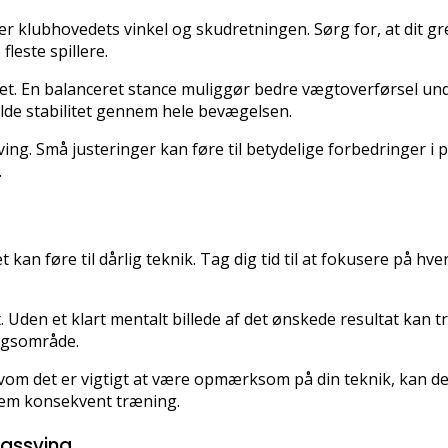
er klubhovedets vinkel og skudretningen. Sørg for, at dit gre
fleste spillere.
inget. En balanceret stance muliggør bedre vægtoverførsel und
olde stabilitet gennem hele bevægelsen.
ing. Små justeringer kan føre til betydelige forbedringer 
.
kan føre til dårlig teknik. Tag dig tid til at fokusere på hver
 Uden et klart mentalt billede af det ønskede resultat kan tr
ingsområde.
m det er vigtigt at være opmærksom på din teknik, kan det a
nem konsekvent træning.
ngssving