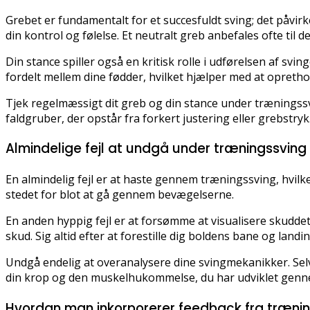
Grebet er fundamentalt for et succesfuldt sving; det påvirk
din kontrol og følelse. Et neutralt greb anbefales ofte til de 
Din stance spiller også en kritisk rolle i udførelsen af sv
fordelt mellem dine fødder, hvilket hjælper med at opreth
Tjek regelmæssigt dit greb og din stance under træningssv
faldgruber, der opstår fra forkert justering eller grebstryk
Almindelige fejl at undgå under træningssving
En almindelig fejl er at haste gennem træningssving, hvilket 
stedet for blot at gå gennem bevægelserne.
En anden hyppig fejl er at forsømme at visualisere skuddet.
skud. Sig altid efter at forestille dig boldens bane og land
Undgå endelig at overanalysere dine svingmekanikker. Selvo
din krop og den muskelhukommelse, du har udviklet gen
Hvordan man inkorporerer feedback fra træni