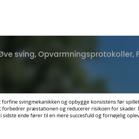
 Øve sving, Opvarmningsprotokoller, F
at forfine svingmekanikken og opbygge konsistens før spille
ket forbedrer præstationen og reducerer risikoen for skader
 sidste ende fører til en mere succesfuld og fornøjelig ople