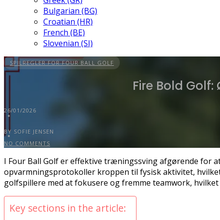
Greek (GR)
Bulgarian (BG)
Croatian (HR)
French (BE)
Slovenian (SI)
SPILREGLER FOR FOUR BALL GOLF
Fire Bold Golf:
26/01/2026
BY SOFIE JENSEN
NO COMMENTS
I Four Ball Golf er effektive træningssving afgørende for 
opvarmningsprotokoller kroppen til fysisk aktivitet, hvil
golfspillere med at fokusere og fremme teamwork, hvilket i
Key sections in the article: