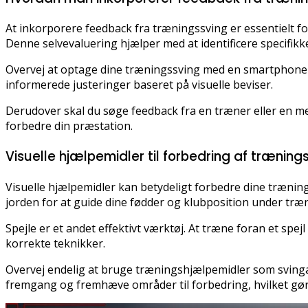
At inkorporere feedback fra træningssving er essentielt for 
Denne selvevaluering hjælper med at identificere specifi
Overvej at optage dine træningssving med en smartphone e
informerede justeringer baseret på visuelle beviser.
Derudover skal du søge feedback fra en træner eller en mer
forbedre din præstation.
Visuelle hjælpemidler til forbedring af trænin
Visuelle hjælpemidler kan betydeligt forbedre dine træni
jorden for at guide dine fødder og klubposition under træ
Spejle er et andet effektivt værktøj. At træne foran et spe
korrekte teknikker.
Overvej endelig at bruge træningshjælpemidler som svingan
fremgang og fremhæve områder til forbedring, hvilket gø