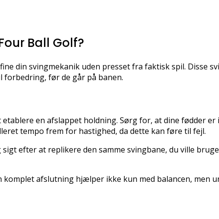
Four Ball Golf?
rfine din svingmekanik uden presset fra faktisk spil. Disse sv
l forbedring, før de går på banen.
 etablere en afslappet holdning. Sørg for, at dine fødder er
eret tempo frem for hastighed, da dette kan føre til fejl.
 sigt efter at replikere den samme svingbane, du ville brug
En komplet afslutning hjælper ikke kun med balancen, men un